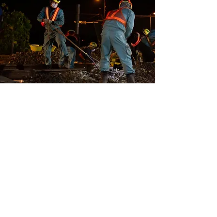
京都軌道建設株式会社
本社
〒601-8471
京都市南区八条通大宮西
​入上る八条町509-2